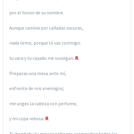
por el honor de su nombre.
Aunque camine por cañadas oscuras,
nada temo, porque tú vas conmigo:
tu vara y tu cayado me sosiegan.
R
.
Preparas una mesa ante mí,
enfrente de mis enemigos;
me unges la cabeza con perfume,
y mi copa rebosa.
R
.
Tu bondad y tu misericordia me acompañan todos los