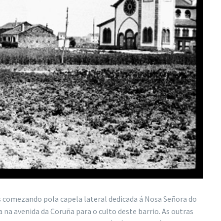
 comezando pola capela lateral dedicada á Nosa Señora do
a na avenida da Coruña para o culto deste barrio. As outras