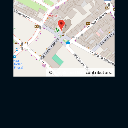
©
OpenStreetMap
contributors.