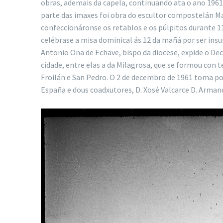
obras, ademais da capela, continuando ata o ano 1961
parte das imaxes foi obra do escultor compostelán Ma
confeccionáronse os retablos e os púlpitos durante 11
celébrase a misa dominical ás 12 da mañá por ser insu
Antonio Ona de Echave, bispo da diocese, expide o Decr
cidade, entre elas a da Milagrosa, que se formou con t
Froilán e San Pedro. O 2 de decembro de 1961 toma po
España e dous coadxutores, D. Xosé Valcarce D. Armand