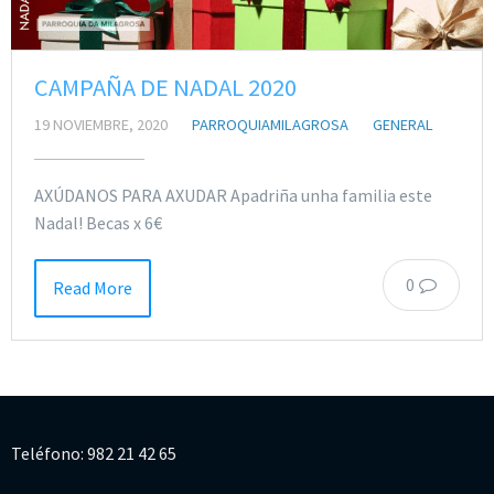
CAMPAÑA DE NADAL 2020
19 NOVIEMBRE, 2020
PARROQUIAMILAGROSA
GENERAL
AXÚDANOS PARA AXUDAR Apadriña unha familia este
Nadal! Becas x 6€
0
Read More
Teléfono: 982 21 42 65