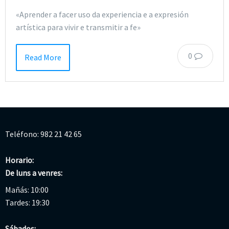
«Aprender a facer uso da experiencia e a expresión
artística para vivir e transmitir a fe»
0
Read More
Teléfono: 982 21 42 65
Horario:
De luns a venres:
Mañás: 10:00
Tardes: 19:30
Sábados: