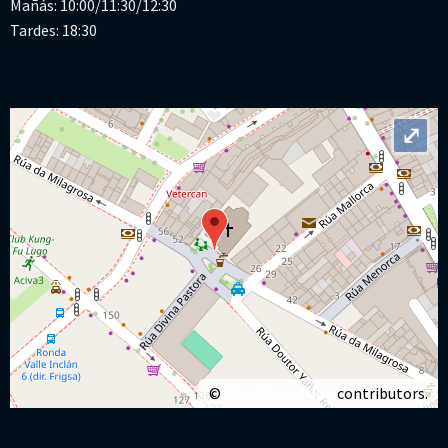
Mañás: 10:00/11:30/12:30
Tardes: 18:30
⤢
©
OpenStreetMap
contributors.